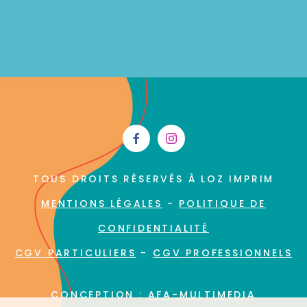
TOUS DROITS RÉSERVÉS À LOZ IMPRIM
MENTIONS LÉGALES
-
POLITIQUE DE
CONFIDENTIALITÉ
CGV PARTICULIERS
-
CGV PROFESSIONNELS
CONCEPTION :
AFA-MULTIMEDIA