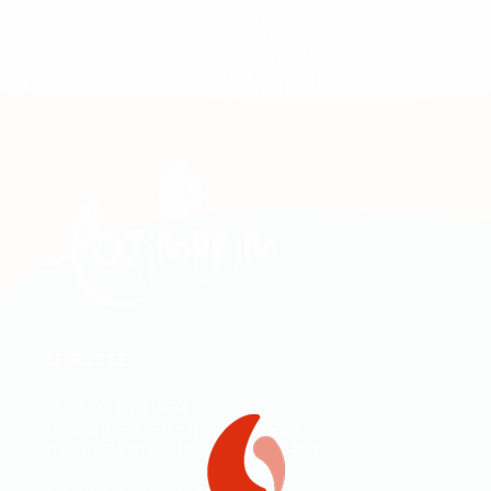
ADRESSE
SAS Loz Imprim
2 avenue des Entrepreneurs
48200 SAINT CHÉLY D’APCHER