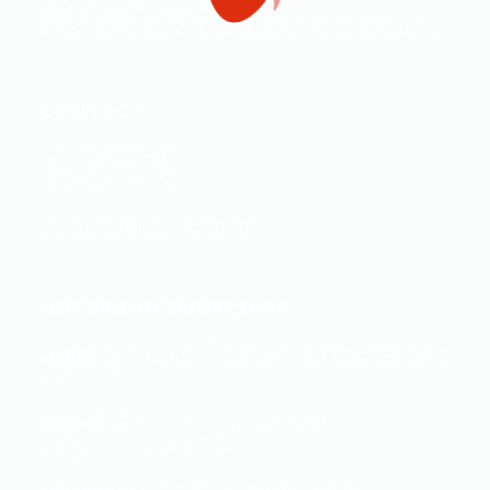
COORDONNÉES GPS :
44.810942097144014, 3.2844009067471145
CONTACT
04 66 48 08 11
06 38 83 18 02
contact@lozimprim.fr
HORAIRES D’OUVERTURE
Lundi :
9h-12h30 / Après-midi uniquement
sur RDV
Mardi :
9h-12h30 / Après-midi
uniquement sur RDV